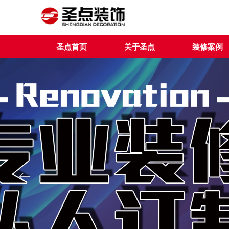
圣点首页
关于圣点
装修案例
ꂃ