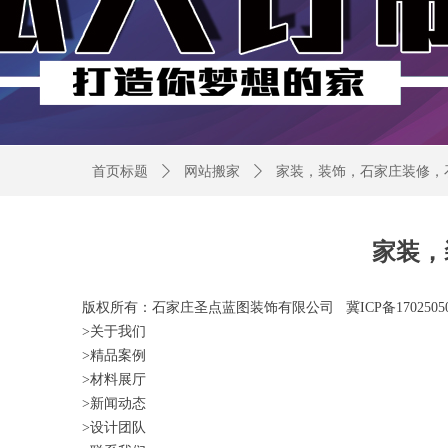
首页标题
ꄲ
网站搬家
ꄲ
家装，装饰，石家庄装修，
家装，
版权所有：石家庄圣点蓝图装饰有限公司 冀ICP备17025
>关于我们
>精品案例
>材料展厅
>新闻动态
>设计团队