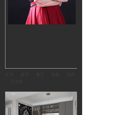
整个空间，
说“山水从来不
式意
桌上的植
受天伦之乐的
玄关 客厅 餐厅 卧室 厨房
卫生间