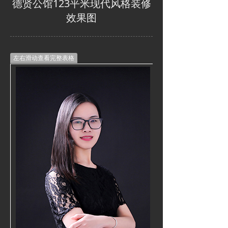
德贤公馆123平米现代风格装修
效果图
左右滑动查看完整表格
本案例服务团
——————
设计师：王天微
本案设计理念
——————
曰：
巧妙兼