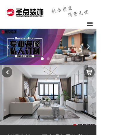
끀
넳
넲
낙
낒