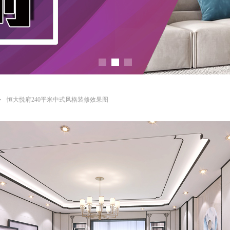
ꄲ
恒大悦府240平米中式风格装修效果图