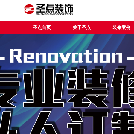
圣点首页
关于圣点
装修案例
ꂃ