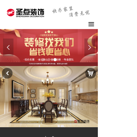
끀
넳
넲
낙
낒